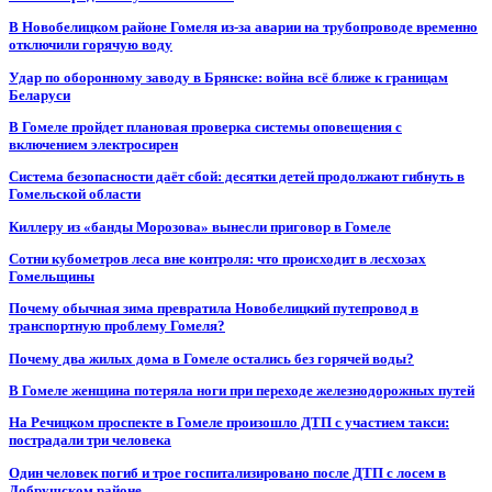
В Новобелицком районе Гомеля из-за аварии на трубопроводе временно
отключили горячую воду
Удар по оборонному заводу в Брянске: война всё ближе к границам
Беларуси
В Гомеле пройдет плановая проверка системы оповещения с
включением электросирен
Система безопасности даёт сбой: десятки детей продолжают гибнуть в
Гомельской области
Киллеру из «банды Морозова» вынесли приговор в Гомеле
Сотни кубометров леса вне контроля: что происходит в лесхозах
Гомельщины
Почему обычная зима превратила Новобелицкий путепровод в
транспортную проблему Гомеля?
Почему два жилых дома в Гомеле остались без горячей воды?
В Гомеле женщина потеряла ноги при переходе железнодорожных путей
На Речицком проспекте в Гомеле произошло ДТП с участием такси:
пострадали три человека
Один человек погиб и трое госпитализировано после ДТП с лосем в
Добрушском районе