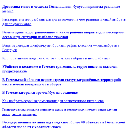
Древесина гниет в лесхозах Гомельщины: будут ли приняты реальные
меры?
Растворитель или разбавитель для автоэмали: в чем разница и какой выбрать
для покраски авто
Гомельщина под ограничениями: какие районы закрыты для посещения
лесов и где ситуация наиболее тяжелая
Виды зеркал для шкафов-купе: бронза, графит, классика — как выбрать в
Беларуси
Корпоративные подарки с логотипом: как выбрать и не ошибиться
Убийство в колледже в Гомеле: трагедия, которую никто не пытался
предотвратить
В Гомельской области пересмотрели статус загрязнённых территорий:
часть земель возвращают в оборот
В Гомеле загорелся троллейбус на остановке
Как выбрать серый керамогранит для современного интерьера
Генпрокуратура вскрыла типичную схему в госзакупках: почему такие случаи
повторяются регулярно
Государственные активы идут под снос: более 40 объектов в Гомельской
области продают с условием сноса