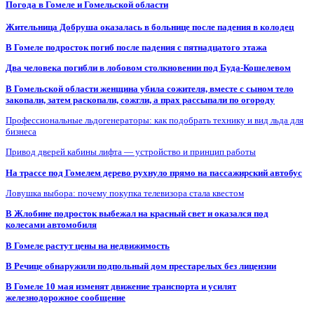
Погода в Гомеле и Гомельской области
Жительница Добруша оказалась в больнице после падения в колодец
В Гомеле подросток погиб после падения с пятнадцатого этажа
Два человека погибли в лобовом столкновении под Буда-Кошелевом
В Гомельской области женщина убила сожителя, вместе с сыном тело
закопали, затем раскопали, сожгли, а прах рассыпали по огороду
Профессиональные льдогенераторы: как подобрать технику и вид льда для
бизнеса
Привод дверей кабины лифта — устройство и принцип работы
На трассе под Гомелем дерево рухнуло прямо на пассажирский автобус
Ловушка выбора: почему покупка телевизора стала квестом
В Жлобине подросток выбежал на красный свет и оказался под
колесами автомобиля
В Гомеле растут цены на недвижимость
В Речице обнаружили подпольный дом престарелых без лицензии
В Гомеле 10 мая изменят движение транспорта и усилят
железнодорожное сообщение