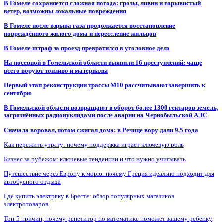
В Гомеле сохраняется сложная погода: грозы, ливни и порывистый
ветер, возможны локальные повреждения
В Гомеле после взрыва газа продолжается восстановление
повреждённого жилого дома и переселение жильцов
В Гомеле штраф за проезд превратился в уголовное дело
На посевной в Гомельской области выявили 16 преступлений: чаще
всего воруют топливо и материалы
Первый этап реконструкции трассы М10 рассчитывают завершить к
сентябрю
В Гомельской области возвращают в оборот более 1300 гектаров земель,
загрязнённых радионуклидами после аварии на Чернобыльской АЭС
Сначала воровал, потом сжигал дома: в Речице вору дали 9,5 года
Как пережить утрату: почему поддержка играет ключевую роль
Бизнес за рубежом: ключевые тенденции и что нужно учитывать
Путешествие через Европу к морю: почему Греция идеально подходит для
автобусного отдыха
Где купить электрику в Бресте: обзор популярных магазинов
электротоваров
Топ-5 причин, почему репетитор по математике поможет вашему ребенку