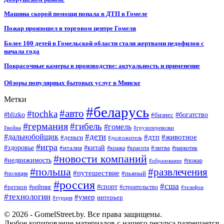
Машина скорой помощи попала в ДТП в Гомеле
Пожар произошел в торговом центре Гомеля
Более 100 детей в Гомельской области стали жертвами педофилов с
начала года
Покрасочные камеры в производстве: актуальность и применение
Обзоры популярных бытовых услуг в Минске
Метки
#беларусь
#авто
#tochka
#blizko
#бизнес
#богатство
#германия
#гибель
#гомель
#война
#грузоперевозки
#дальнобойщик
#дети
#дтп
#животное
#деньги
#долгожитель
#игра
#китай
#здоровье
#литва
#италия
#кража
#красота
#наркотик
#новости компаний
#недвижимость
#пожар
#образование
#польша
#развлечения
#путешествие
#пьяный
#полиция
#россия
#сша
#спорт
#регион
#рейтинг
#строительство
#телефон
#технологии
#умер
интерьер
#турция
© 2026 - GomelStreet.by. Все права защищены.
Любое копирование материалов с нашего ресурса разрешается