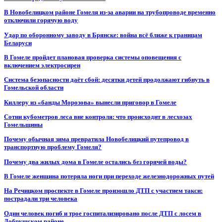
В Новобелицком районе Гомеля из-за аварии на трубопроводе временно
отключили горячую воду
Удар по оборонному заводу в Брянске: война всё ближе к границам
Беларуси
В Гомеле пройдет плановая проверка системы оповещения с
включением электросирен
Система безопасности даёт сбой: десятки детей продолжают гибнуть в
Гомельской области
Киллеру из «банды Морозова» вынесли приговор в Гомеле
Сотни кубометров леса вне контроля: что происходит в лесхозах
Гомельщины
Почему обычная зима превратила Новобелицкий путепровод в
транспортную проблему Гомеля?
Почему два жилых дома в Гомеле остались без горячей воды?
В Гомеле женщина потеряла ноги при переходе железнодорожных путей
На Речицком проспекте в Гомеле произошло ДТП с участием такси:
пострадали три человека
Один человек погиб и трое госпитализировано после ДТП с лосем в
Добрушском районе