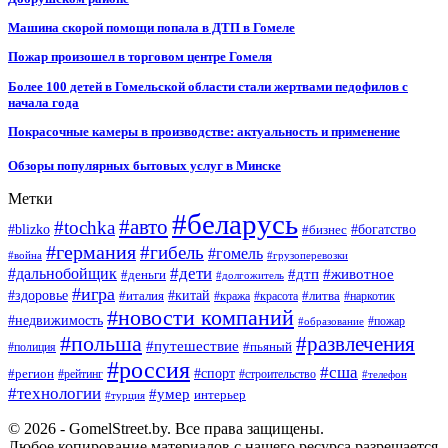
Машина скорой помощи попала в ДТП в Гомеле
Пожар произошел в торговом центре Гомеля
Более 100 детей в Гомельской области стали жертвами педофилов с
начала года
Покрасочные камеры в производстве: актуальность и применение
Обзоры популярных бытовых услуг в Минске
Метки
#беларусь
#авто
#tochka
#blizko
#бизнес
#богатство
#германия
#гибель
#гомель
#война
#грузоперевозки
#дальнобойщик
#дети
#дтп
#животное
#деньги
#долгожитель
#игра
#китай
#здоровье
#литва
#италия
#кража
#красота
#наркотик
#новости компаний
#недвижимость
#пожар
#образование
#польша
#развлечения
#путешествие
#пьяный
#полиция
#россия
#сша
#спорт
#регион
#рейтинг
#строительство
#телефон
#технологии
#умер
интерьер
#турция
© 2026 - GomelStreet.by. Все права защищены.
Любое копирование материалов с нашего ресурса разрешается