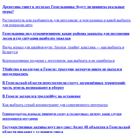
Древесина гниет в лесхозах Гомельщины: будут ли приняты реальные
меры?
Растворитель или разбавитель для автоэмали: в чем разница и какой выбрать
для покраски авто
Гомельщина под ограничениями: какие районы закрыты для посещения
лесов и где ситуация наиболее тяжелая
Виды зеркал для шкафов-купе: бронза, графит, классика — как выбрать в
Беларуси
Корпоративные подарки с логотипом: как выбрать и не ошибиться
Убийство в колледже в Гомеле: трагедия, которую никто не пытался
предотвратить
В Гомельской области пересмотрели статус загрязнённых территорий:
часть земель возвращают в оборот
В Гомеле загорелся троллейбус на остановке
Как выбрать серый керамогранит для современного интерьера
Генпрокуратура вскрыла типичную схему в госзакупках: почему такие случаи
повторяются регулярно
Государственные активы идут под снос: более 40 объектов в Гомельской
области продают с условием сноса