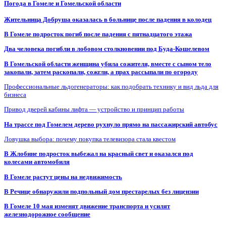
Погода в Гомеле и Гомельской области
Жительница Добруша оказалась в больнице после падения в колодец
В Гомеле подросток погиб после падения с пятнадцатого этажа
Два человека погибли в лобовом столкновении под Буда-Кошелевом
В Гомельской области женщина убила сожителя, вместе с сыном тело
закопали, затем раскопали, сожгли, а прах рассыпали по огороду
Профессиональные льдогенераторы: как подобрать технику и вид льда для
бизнеса
Привод дверей кабины лифта — устройство и принцип работы
На трассе под Гомелем дерево рухнуло прямо на пассажирский автобус
Ловушка выбора: почему покупка телевизора стала квестом
В Жлобине подросток выбежал на красный свет и оказался под
колесами автомобиля
В Гомеле растут цены на недвижимость
В Речице обнаружили подпольный дом престарелых без лицензии
В Гомеле 10 мая изменят движение транспорта и усилят
железнодорожное сообщение