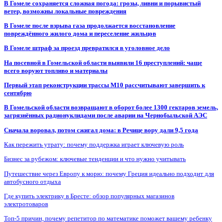
В Гомеле сохраняется сложная погода: грозы, ливни и порывистый
ветер, возможны локальные повреждения
В Гомеле после взрыва газа продолжается восстановление
повреждённого жилого дома и переселение жильцов
В Гомеле штраф за проезд превратился в уголовное дело
На посевной в Гомельской области выявили 16 преступлений: чаще
всего воруют топливо и материалы
Первый этап реконструкции трассы М10 рассчитывают завершить к
сентябрю
В Гомельской области возвращают в оборот более 1300 гектаров земель,
загрязнённых радионуклидами после аварии на Чернобыльской АЭС
Сначала воровал, потом сжигал дома: в Речице вору дали 9,5 года
Как пережить утрату: почему поддержка играет ключевую роль
Бизнес за рубежом: ключевые тенденции и что нужно учитывать
Путешествие через Европу к морю: почему Греция идеально подходит для
автобусного отдыха
Где купить электрику в Бресте: обзор популярных магазинов
электротоваров
Топ-5 причин, почему репетитор по математике поможет вашему ребенку