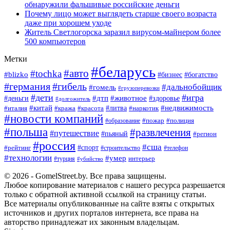
обнаружили фальшивые российские деньги
Почему лицо может выглядеть старше своего возраста
даже при хорошем уходе
Житель Светлогорска заразил вирусом-майнером более
500 компьютеров
Метки
#беларусь
#авто
#tochka
#blizko
#богатство
#бизнес
#германия
#гибель
#дальнобойщик
#гомель
#грузоперевозки
#дети
#игра
#животное
#дтп
#деньги
#здоровье
#долгожитель
#китай
#недвижимость
#италия
#кража
#красота
#литва
#наркотик
#новости компаний
#пожар
#полиция
#образование
#польша
#развлечения
#путешествие
#пьяный
#регион
#россия
#сша
#спорт
#рейтинг
#строительство
#телефон
#технологии
#умер
#турция
интерьер
#убийство
© 2026 - GomelStreet.by. Все права защищены.
Любое копирование материалов с нашего ресурса разрешается
только с обратной активной ссылкой на страницу статьи.
Все материалы опубликованные на сайте взяты с открытых
источников и других порталов интернета, все права на
авторство принадлежат их законным владельцам.