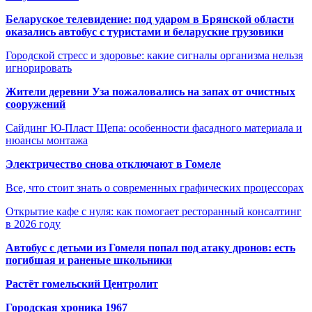
Беларуское телевидение: под ударом в Брянской области
оказались автобус с туристами и беларуские грузовики
Городской стресс и здоровье: какие сигналы организма нельзя
игнорировать
Жители деревни Уза пожаловались на запах от очистных
сооружений
Сайдинг Ю-Пласт Щепа: особенности фасадного материала и
нюансы монтажа
Электричество снова отключают в Гомеле
Все, что стоит знать о современных графических процессорах
Открытие кафе с нуля: как помогает ресторанный консалтинг
в 2026 году
Автобус с детьми из Гомеля попал под атаку дронов: есть
погибшая и раненые школьники
Растёт гомельский Центролит
Городская хроника 1967