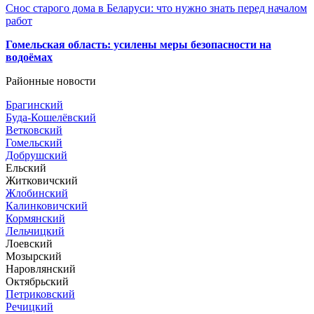
Снос старого дома в Беларуси: что нужно знать перед началом
работ
Гомельская область: усилены меры безопасности на
водоёмах
Районные новости
Брагинский
Буда-Кошелёвский
Ветковский
Гомельский
Добрушский
Ельский
Житковичский
Жлобинский
Калинковичский
Кормянский
Лельчицкий
Лоевский
Мозырский
Наровлянский
Октябрьский
Петриковский
Речицкий