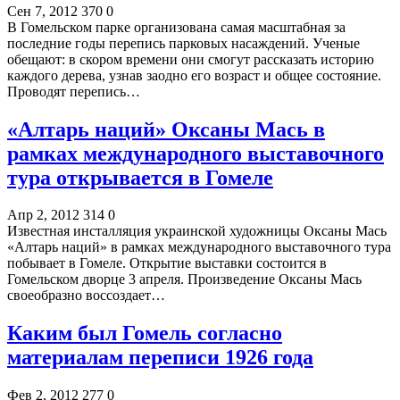
Сен 7, 2012
370
0
В Гомельском парке организована самая масштабная за
последние годы перепись парковых насаждений. Ученые
обещают: в скором времени они смогут рассказать историю
каждого дерева, узнав заодно его возраст и общее состояние.
Проводят перепись…
«Алтарь наций» Оксаны Мась в
рамках международного выставочного
тура открывается в Гомеле
Апр 2, 2012
314
0
Известная инсталляция украинской художницы Оксаны Мась
«Алтарь наций» в рамках международного выставочного тура
побывает в Гомеле. Открытие выставки состоится в
Гомельском дворце 3 апреля. Произведение Оксаны Мась
своеобразно воссоздает…
Каким был Гомель согласно
материалам переписи 1926 года
Фев 2, 2012
277
0