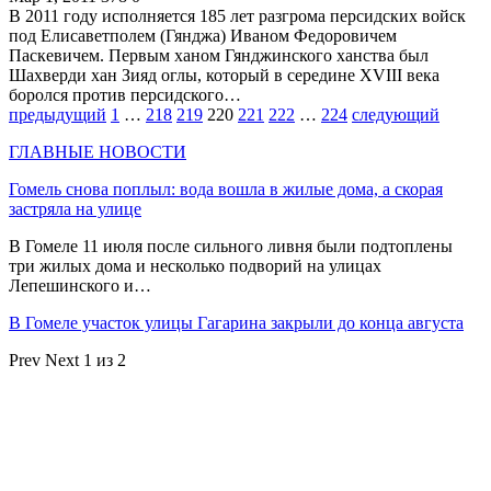
В 2011 году исполняется 185 лет разгрома персидских войск
под Елисаветполем (Гянджа) Иваном Федоровичем
Паскевичем. Первым ханом Гянджинского ханства был
Шахверди хан Зияд оглы, который в середине XVIII века
боролся против персидского…
предыдущий
1
…
218
219
220
221
222
…
224
следующий
ГЛАВНЫЕ НОВОСТИ
Гомель снова поплыл: вода вошла в жилые дома, а скорая
застряла на улице
В Гомеле 11 июля после сильного ливня были подтоплены
три жилых дома и несколько подворий на улицах
Лепешинского и…
В Гомеле участок улицы Гагарина закрыли до конца августа
Prev
Next
1 из 2