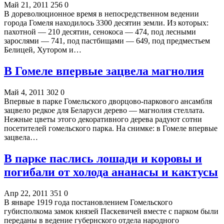
Май 21, 2011
256
0
В дореволюционное время в непосредственном ведении
города Гомеля находилось 3300 десятин земли. Из которых:
пахотной — 210 десятин, сенокоса — 474, под лесными
зарослями — 741, под пастбищами — 649, под предместьем
Белицей, Хутором и…
В Гомеле впервые зацвела магнолия
Май 4, 2011
302
0
Впервые в парке Гомельского дворцово-паркового ансамбля
зацвело редкое для Беларуси дерево — магнолия стеллата.
Нежные цветы этого декоративного дерева радуют сотни
посетителей гомельского парка. На снимке: в Гомеле впервые
зацвела…
В парке паслись лошади и коровы и
погибали от холода ананасы и кактусы
Апр 22, 2011
351
0
В январе 1919 года постановлением Гомельского
губисполкома замок князей Паскевичей вместе с парком были
переданы в ведение губернского отдела народного