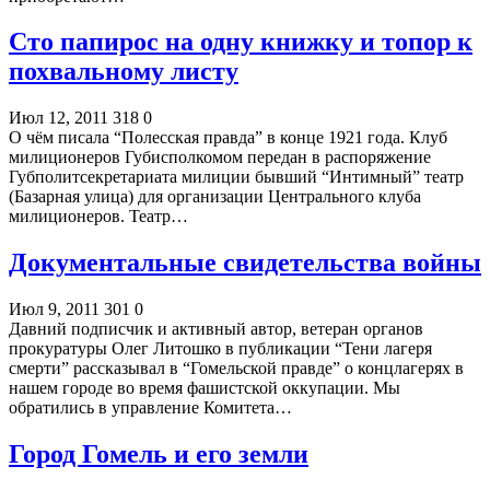
Сто папирос на одну книжку и топор к
похвальному листу
Июл 12, 2011
318
0
О чём писала “Полесская правда” в конце 1921 года. Клуб
милиционеров Губисполкомом передан в распоряжение
Губполитсекретариата милиции бывший “Интимный” театр
(Базарная улица) для организации Центрального клуба
милиционеров. Театр…
Документальные свидетельства войны
Июл 9, 2011
301
0
Давний подписчик и активный автор, ветеран органов
прокуратуры Олег Литошко в публикации “Тени лагеря
смерти” рассказывал в “Гомельской правде” о концлагерях в
нашем городе во время фашистской оккупации. Мы
обратились в управление Комитета…
Город Гомель и его земли