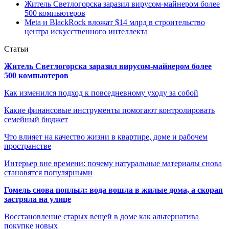
Житель Светлогорска заразил вирусом-майнером более
500 компьютеров
Meta и BlackRock вложат $14 млрд в строительство
центра искусственного интеллекта
Статьи
Житель Светлогорска заразил вирусом-майнером более
500 компьютеров
Как изменился подход к повседневному уходу за собой
Какие финансовые инструменты помогают контролировать
семейный бюджет
Что влияет на качество жизни в квартире, доме и рабочем
пространстве
Интерьер вне времени: почему натуральные материалы снова
становятся популярными
Гомель снова поплыл: вода вошла в жилые дома, а скорая
застряла на улице
Восстановление старых вещей в доме как альтернатива
покупке новых