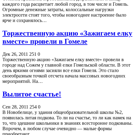
каждого года расцветает любой город, в том числе и Гомель.
Огромные денежные затраты, колоссальные нагрузки
электросети стоят того, чтобы новогоднее настроение было
ярче и сохранялось…
Торжественную акцию «Зажигаем елку
вместе» провели в Гомеле
Дек 26, 2011
251
0
Торжественную акцию «Зажигаем елку вместе» провели в
городе над Сожем у главной елки Гомельской области. В этот
день яркими огнями засияли все елки Гомеля. Это стало
своеобразным точкой отсчета начала массовых новогодних
мероприятий. На…
Вылитое счастье!
Сен 28, 2011
254
0
В Новобелице, у здания общеобразовательной школы №2,
появилась литая подкова. То ли на счастье, то ли как намек на
то, что здешние школьники в знаниях все­сторонне подкованы.
Впрочем, в любом случае очевидно — малые формы
приобретают…