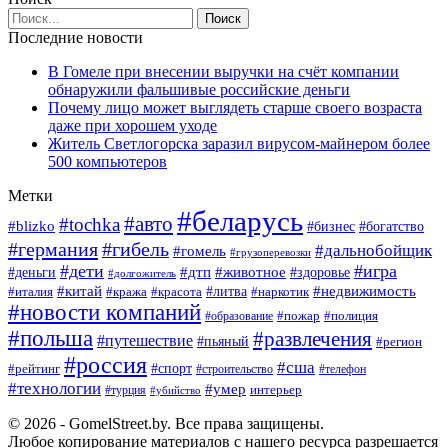
Последние новости
В Гомеле при внесении выручки на счёт компании
обнаружили фальшивые российские деньги
Почему лицо может выглядеть старше своего возраста
даже при хорошем уходе
Житель Светлогорска заразил вирусом-майнером более
500 компьютеров
Метки
#беларусь
#авто
#tochka
#blizko
#богатство
#бизнес
#германия
#гибель
#дальнобойщик
#гомель
#грузоперевозки
#дети
#игра
#животное
#дтп
#деньги
#здоровье
#долгожитель
#китай
#недвижимость
#италия
#кража
#красота
#литва
#наркотик
#новости компаний
#пожар
#полиция
#образование
#польша
#развлечения
#путешествие
#пьяный
#регион
#россия
#сша
#спорт
#рейтинг
#строительство
#телефон
#технологии
#умер
#турция
интерьер
#убийство
© 2026 - GomelStreet.by. Все права защищены.
Любое копирование материалов с нашего ресурса разрешается